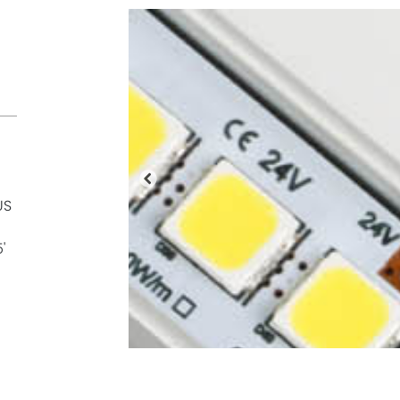
Anterior
US
'