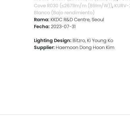
Cove R030 (≤2671lm/m (89lm/W))
,
KURV-
Blanco (Bajo rendimiento)
Rama:
KKDC R&D Centre, Seoul
Fecha:
2023-07-31
Lighting Design:
Bitzro, Ki Young Ko
Supplier:
Haemoon Dong Hoon Kim