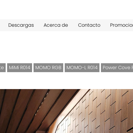
Descargas
Acerca de
Contacto
Promocio
te
MiMi R014
MOMO RGB
MOMO-L R014
Power Cove 