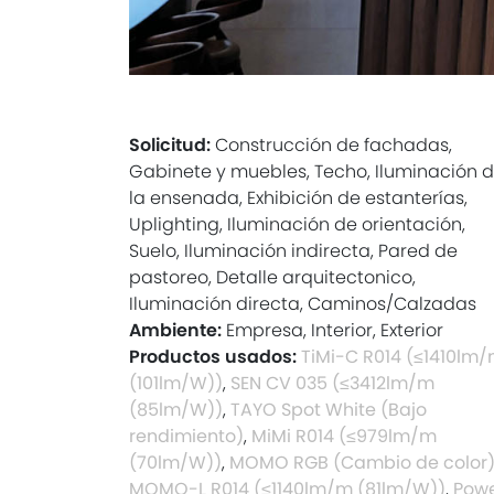
Solicitud:
Construcción de fachadas,
Gabinete y muebles, Techo, Iluminación 
la ensenada, Exhibición de estanterías,
Uplighting, Iluminación de orientación,
Suelo, Iluminación indirecta, Pared de
pastoreo, Detalle arquitectonico,
Iluminación directa, Caminos/Calzadas
Ambiente:
Empresa, Interior, Exterior
Productos usados:
TiMi-C R014 (≤1410lm
(101lm/W))
,
SEN CV 035 (≤3412lm/m
(85lm/W))
,
TAYO Spot White (Bajo
rendimiento)
,
MiMi R014 (≤979lm/m
(70lm/W))
,
MOMO RGB (Cambio de color
MOMO-L R014 (≤1140lm/m (81lm/W))
,
Pow