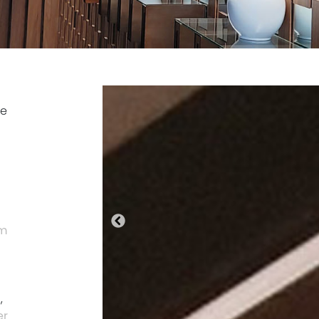
de
Anterior
/m
)
,
er