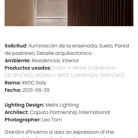
Solicitud:
Iluminación de la ensenada, Suelo, Pared
de pastoreo, Detalle arquitectonico
Ambiente:
Residencial, Interior
Productos usados:
KURV-Y White (≤384lm/m
(21.3lm/W))
,
MOMO-L R020 (≤1615lm/m (81lm/W))
Rama:
KKDC Italy
Fecha:
2021-06-29
Lighting Design:
Metis Lighting
Architect:
Caputo Partnership International
Photographer:
Leo Torri
Giardini d’Inverno is also an expression of the