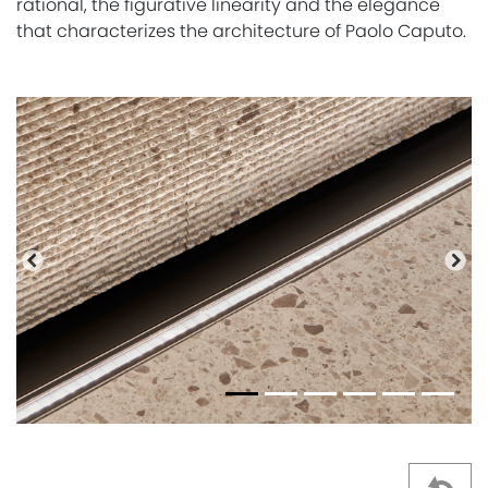
rational, the figurative linearity and the elegance
that characterizes the architecture of Paolo Caputo.
Anterior
Pró