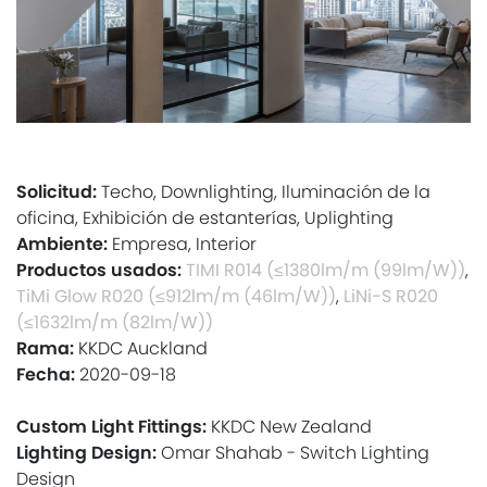
Solicitud:
Techo, Downlighting, Iluminación de la
oficina, Exhibición de estanterías, Uplighting
Ambiente:
Empresa, Interior
Productos usados:
TIMI R014 (≤1380lm/m (99lm/W))
,
TiMi Glow R020 (≤912lm/m (46lm/W))
,
LiNi-S R020
(≤1632lm/m (82lm/W))
Rama:
KKDC Auckland
Fecha:
2020-09-18
Custom Light Fittings:
KKDC New Zealand
Lighting Design:
Omar Shahab - Switch Lighting
Design