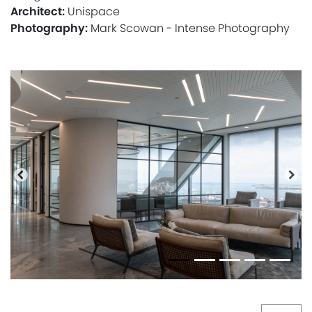
Architect:
Unispace
Photography:
Mark Scowan - Intense Photography
Anterior
Pró