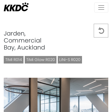
Jarden,
Commercial
Bay, Auckland
TIMI R014
TiMi Glow R020
LiNi-S R020