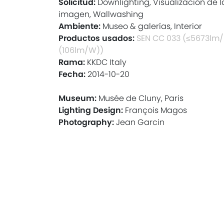
Solicitud:
Downlighting, Visualización de l
imagen, Wallwashing
Ambiente:
Museo & galerías, Interior
Productos usados:
SEN CC 033 (≤5673lm
(106lm/W))
Rama:
KKDC Italy
Fecha:
2014-10-20
Museum:
Musée de Cluny, Paris
Lighting Design:
François Magos
Photography:
Jean Garcin