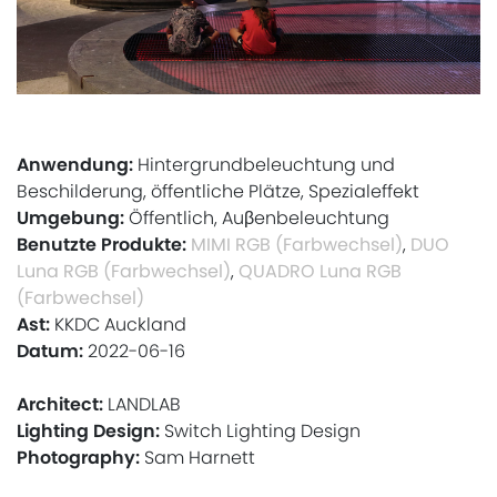
Anwendung:
Hintergrundbeleuchtung und
Beschilderung, öffentliche Plätze, Spezialeffekt
Umgebung:
Öffentlich, Auβenbeleuchtung
Benutzte Produkte:
MIMI RGB (Farbwechsel)
,
DUO
Luna RGB (Farbwechsel)
,
QUADRO Luna RGB
(Farbwechsel)
Ast:
KKDC Auckland
Datum:
2022-06-16
Architect:
LANDLAB
Lighting Design:
Switch Lighting Design
Photography:
Sam Harnett