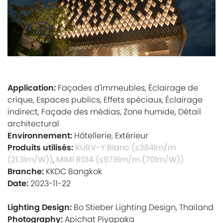
Application:
Façades d'immeubles, Éclairage de
crique, Espaces publics, Effets spéciaux, Éclairage
indirect, Façade des médias, Zone humide, Détail
architectural
Environnement:
Hôtellerie, Extérieur
Produits utilisés:
KURV-Y Blanc (≤384lm/m
(21.3lm/W))
,
MIMI R014 (≤979lm/m (70lm/W))
Branche:
KKDC Bangkok
Date:
2023-11-22
Lighting Design:
Bo Stieber Lighting Design, Thailand
Photography:
Apichat Piyapaka