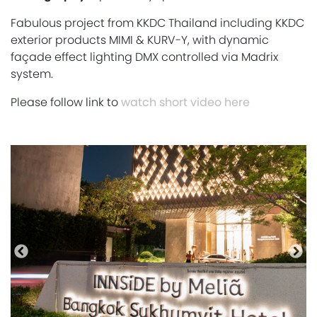
Fabulous project from KKDC Thailand including KKDC
exterior products MIMI & KURV-Y, with dynamic
façade effect lighting DMX controlled via Madrix
system.
Please follow link to
watch short video here
Précédente
Pro