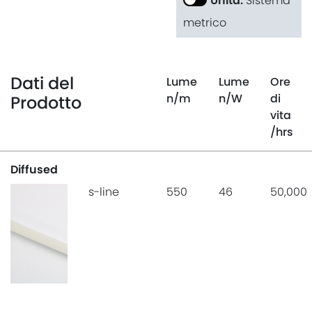
Unità:
Sistema
metrico
Dati del
Lume
Lume
Ore
n
/m
n
/W
di
Prodotto
vita
/hrs
Diffused
s-line
550
46
50,000