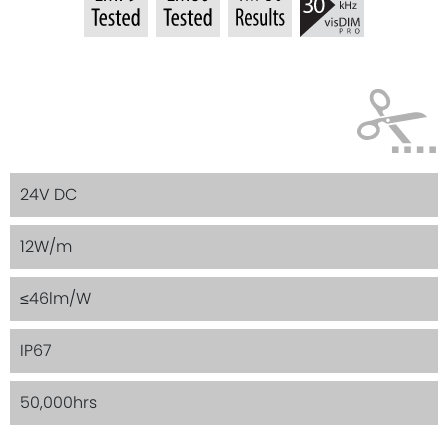
24V DC
12W/m
≤46lm/W
IP67
50,000hrs