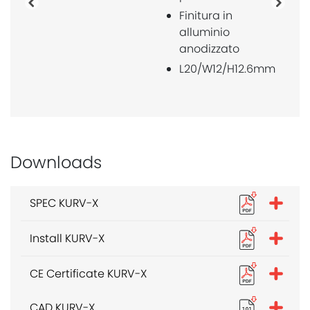
Precedente
Pross
Finitura in
alluminio
anodizzato
L20/W12/H12.6mm
Downloads
SPEC KURV-X
Install KURV-X
CE Certificate KURV-X
CAD KURV-X