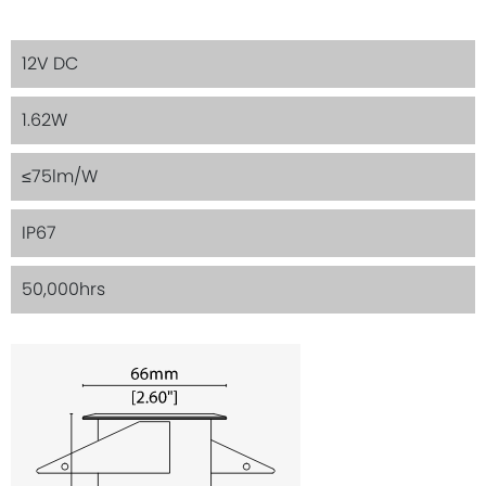
12V DC
1.62W
≤75lm/W
IP67
50,000hrs