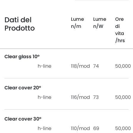
Dati del
Lume
Lume
Ore
n
/m
n
/W
di
Prodotto
vita
/hrs
Clear glass 10°
h-line
118/mod
74
50,000
Clear cover 20°
h-line
116/mod
73
50,000
Clear cover 30°
h-line
110/mod
69
50,000