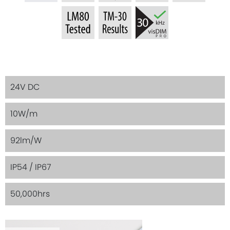
24V DC
10W/m
92lm/W
IP54 / IP67
50,000hrs