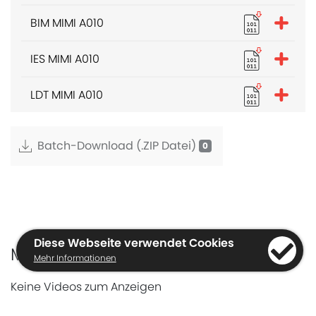
BIM MIMI A010
IES MIMI A010
LDT MIMI A010
Batch-Download (.ZIP Datei)
Diese Webseite verwendet Cookies
MIMI Familienvideos
Mehr Informationen
Keine Videos zum Anzeigen