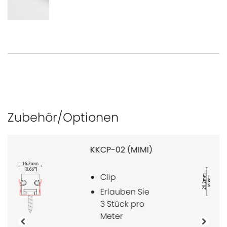
Zubehör/Optionen
KKCP-14 (MIMI)
Verschlussclip
Erlauben Sie
2 Stück pro
Meter
Bisherige
Nächs