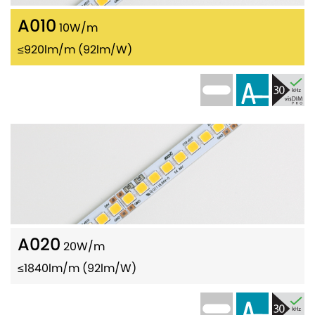
A010
10W/m
≤920lm/m (92lm/W)
A020
20W/m
≤1840lm/m (92lm/W)