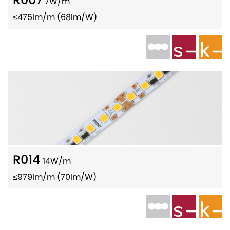
7W/m
≤475lm/m (68lm/W)
R014
14W/m
≤979lm/m (70lm/W)