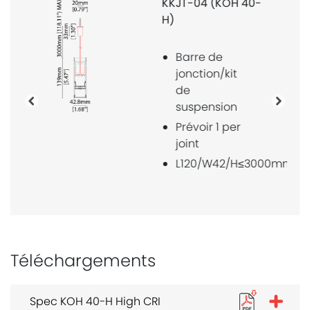
KKSW-09 (KOH
40-H)
Kit de
montage de
suspension
Précédente
Proch
Prévoir 2 par
mètre
Finition
aluminium
W26.5/H≤3000mm
Téléchargements
Spec KOH 40-H High CRI