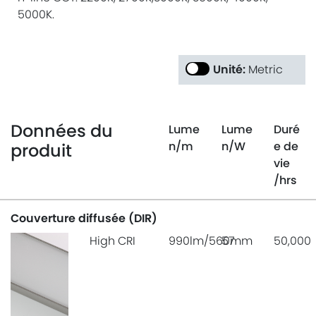
5000K.
Unité:
Metric
Données du
Lume
Lume
Duré
n
/m
n
/W
e de
produit
vie
/hrs
Couverture diffusée (DIR)
High CRI
990lm/560mm
57
50,000