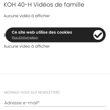
KOH 40-H Vidéos de famille
Aucune vidéo à afficher
Ce site web utilise des cookies
KOH 40-H High CRI Vidéos
Plus d'information
Aucune vidéo à afficher
ABONNEZ-VOUS AUX NEWSLETTERS