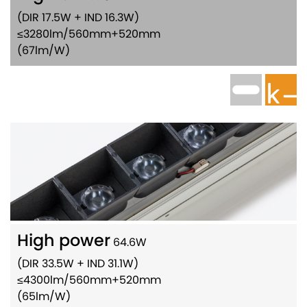
(DIR 17.5W + IND 16.3W)
≤3280lm/560mm+520mm
(67lm/W)
High power
64.6W
(DIR 33.5W + IND 31.1W)
≤4300lm/560mm+520mm
(65lm/W)