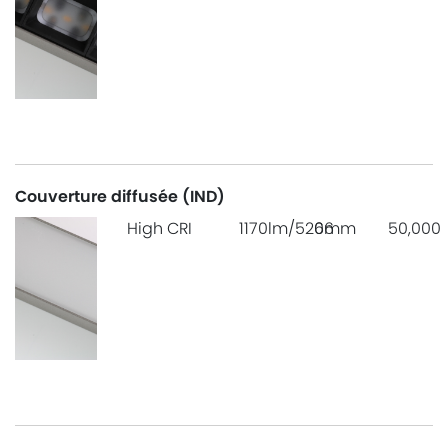
Couverture diffusée (IND)
High CRI
1170lm/520mm
66
50,000