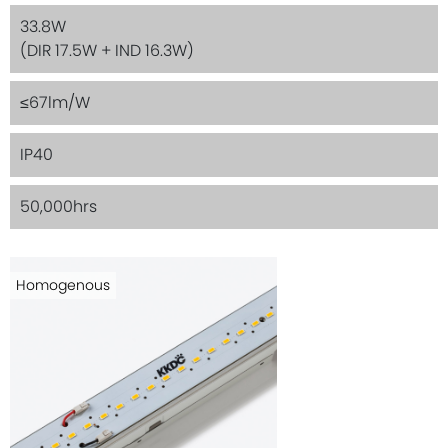
33.8W
(DIR 17.5W + IND 16.3W)
≤67lm/W
IP40
50,000hrs
Homogenous